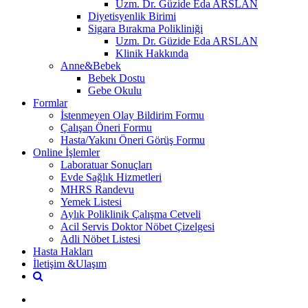
Uzm. Dr. Güzide Eda ARSLAN
Diyetisyenlik Birimi
Sigara Bırakma Polikliniği
Uzm. Dr. Güzide Eda ARSLAN
Klinik Hakkında
Anne&Bebek
Bebek Dostu
Gebe Okulu
Formlar
İstenmeyen Olay Bildirim Formu
Çalışan Öneri Formu
Hasta/Yakını Öneri Görüş Formu
Online İşlemler
Laboratuar Sonuçları
Evde Sağlık Hizmetleri
MHRS Randevu
Yemek Listesi
Aylık Poliklinik Çalışma Cetveli
Acil Servis Doktor Nöbet Çizelgesi
Adli Nöbet Listesi
Hasta Hakları
İletişim &Ulaşım