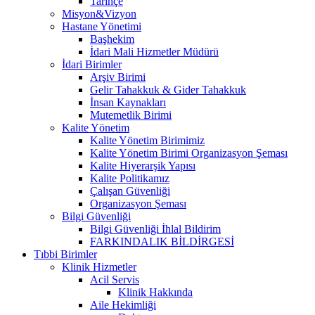
Tarihçe
Misyon&Vizyon
Hastane Yönetimi
Başhekim
İdari Mali Hizmetler Müdürü
İdari Birimler
Arşiv Birimi
Gelir Tahakkuk & Gider Tahakkuk
İnsan Kaynakları
Mutemetlik Birimi
Kalite Yönetim
Kalite Yönetim Birimimiz
Kalite Yönetim Birimi Organizasyon Şeması
Kalite Hiyerarşik Yapısı
Kalite Politikamız
Çalışan Güvenliği
Organizasyon Şeması
Bilgi Güvenliği
Bilgi Güvenliği İhlal Bildirim
FARKINDALIK BİLDİRGESİ
Tıbbi Birimler
Klinik Hizmetler
Acil Servis
Klinik Hakkında
Aile Hekimliği