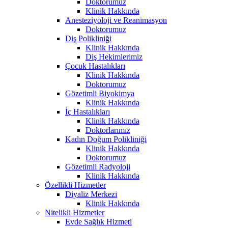
Doktorumuz
Klinik Hakkında
Anesteziyoloji ve Reanimasyon
Doktorumuz
Diş Polikliniği
Klinik Hakkında
Diş Hekimlerimiz
Çocuk Hastalıkları
Klinik Hakkında
Doktorumuz
Gözetimli Biyokimya
Klinik Hakkında
İç Hastalıkları
Klinik Hakkında
Doktorlarımız
Kadın Doğum Polikliniği
Klinik Hakkında
Doktorumuz
Gözetimli Radyoloji
Klinik Hakkında
Özellikli Hizmetler
Diyaliz Merkezi
Klinik Hakkında
Nitelikli Hizmetler
Evde Sağlık Hizmeti