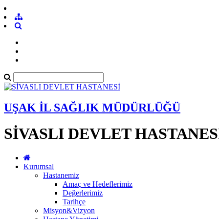
UŞAK İL SAĞLIK MÜDÜRLÜĞÜ
SİVASLI DEVLET HASTANES
Kurumsal
Hastanemiz
Amaç ve Hedeflerimiz
Değerlerimiz
Tarihçe
Misyon&Vizyon