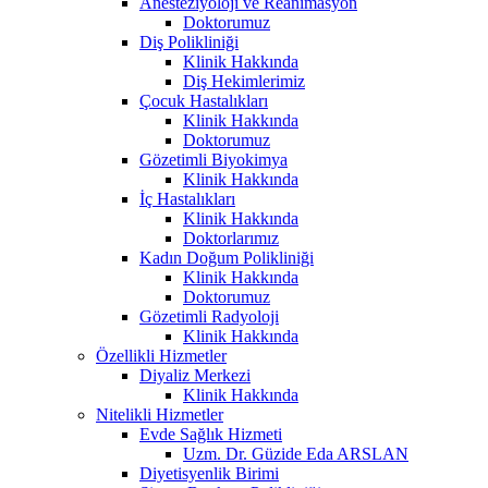
Anesteziyoloji ve Reanimasyon
Doktorumuz
Diş Polikliniği
Klinik Hakkında
Diş Hekimlerimiz
Çocuk Hastalıkları
Klinik Hakkında
Doktorumuz
Gözetimli Biyokimya
Klinik Hakkında
İç Hastalıkları
Klinik Hakkında
Doktorlarımız
Kadın Doğum Polikliniği
Klinik Hakkında
Doktorumuz
Gözetimli Radyoloji
Klinik Hakkında
Özellikli Hizmetler
Diyaliz Merkezi
Klinik Hakkında
Nitelikli Hizmetler
Evde Sağlık Hizmeti
Uzm. Dr. Güzide Eda ARSLAN
Diyetisyenlik Birimi