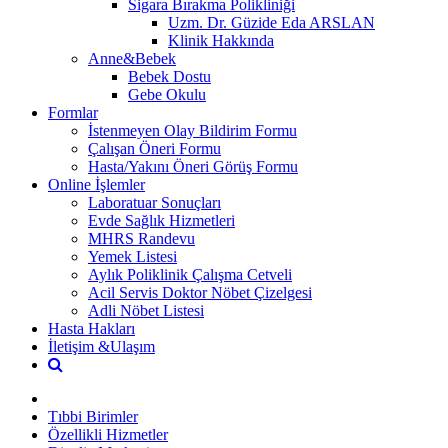
Sigara Bırakma Polikliniği
Uzm. Dr. Güzide Eda ARSLAN
Klinik Hakkında
Anne&Bebek
Bebek Dostu
Gebe Okulu
Formlar
İstenmeyen Olay Bildirim Formu
Çalışan Öneri Formu
Hasta/Yakını Öneri Görüş Formu
Online İşlemler
Laboratuar Sonuçları
Evde Sağlık Hizmetleri
MHRS Randevu
Yemek Listesi
Aylık Poliklinik Çalışma Cetveli
Acil Servis Doktor Nöbet Çizelgesi
Adli Nöbet Listesi
Hasta Hakları
İletişim &Ulaşım
Tıbbi Birimler
Özellikli Hizmetler