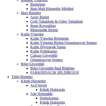
Hastane Yönetimi
Başhekim
İdari Mali Hizmetler Müdürü
İdari Birimler
Arşiv Birimi
Gelir Tahakkuk & Gider Tahakkuk
İnsan Kaynakları
Mutemetlik Birimi
Kalite Yönetim
Kalite Yönetim Birimimiz
Kalite Yönetim Birimi Organizasyon Şeması
Kalite Hiyerarşik Yapısı
Kalite Politikamız
Çalışan Güvenliği
Organizasyon Şeması
Bilgi Güvenliği
Bilgi Güvenliği İhlal Bildirim
FARKINDALIK BİLDİRGESİ
Tıbbi Birimler
Klinik Hizmetler
Acil Servis
Klinik Hakkında
Aile Hekimliği
Doktorumuz
Klinik Hakkında