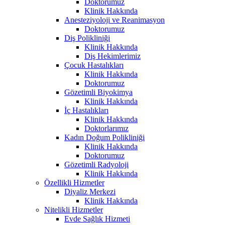
Doktorumuz
Klinik Hakkında
Anesteziyoloji ve Reanimasyon
Doktorumuz
Diş Polikliniği
Klinik Hakkında
Diş Hekimlerimiz
Çocuk Hastalıkları
Klinik Hakkında
Doktorumuz
Gözetimli Biyokimya
Klinik Hakkında
İç Hastalıkları
Klinik Hakkında
Doktorlarımız
Kadın Doğum Polikliniği
Klinik Hakkında
Doktorumuz
Gözetimli Radyoloji
Klinik Hakkında
Özellikli Hizmetler
Diyaliz Merkezi
Klinik Hakkında
Nitelikli Hizmetler
Evde Sağlık Hizmeti