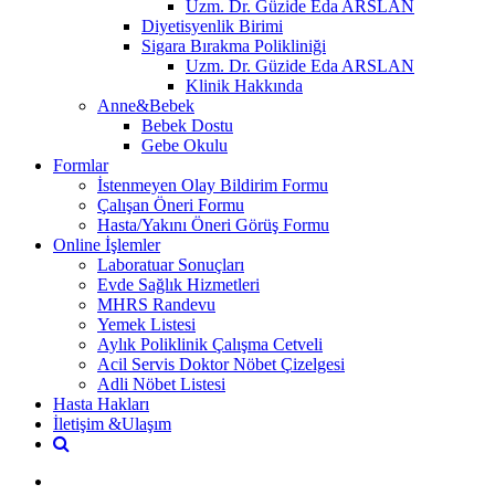
Uzm. Dr. Güzide Eda ARSLAN
Diyetisyenlik Birimi
Sigara Bırakma Polikliniği
Uzm. Dr. Güzide Eda ARSLAN
Klinik Hakkında
Anne&Bebek
Bebek Dostu
Gebe Okulu
Formlar
İstenmeyen Olay Bildirim Formu
Çalışan Öneri Formu
Hasta/Yakını Öneri Görüş Formu
Online İşlemler
Laboratuar Sonuçları
Evde Sağlık Hizmetleri
MHRS Randevu
Yemek Listesi
Aylık Poliklinik Çalışma Cetveli
Acil Servis Doktor Nöbet Çizelgesi
Adli Nöbet Listesi
Hasta Hakları
İletişim &Ulaşım