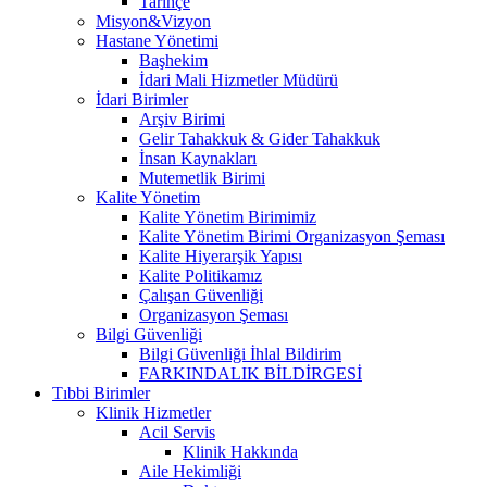
Tarihçe
Misyon&Vizyon
Hastane Yönetimi
Başhekim
İdari Mali Hizmetler Müdürü
İdari Birimler
Arşiv Birimi
Gelir Tahakkuk & Gider Tahakkuk
İnsan Kaynakları
Mutemetlik Birimi
Kalite Yönetim
Kalite Yönetim Birimimiz
Kalite Yönetim Birimi Organizasyon Şeması
Kalite Hiyerarşik Yapısı
Kalite Politikamız
Çalışan Güvenliği
Organizasyon Şeması
Bilgi Güvenliği
Bilgi Güvenliği İhlal Bildirim
FARKINDALIK BİLDİRGESİ
Tıbbi Birimler
Klinik Hizmetler
Acil Servis
Klinik Hakkında
Aile Hekimliği