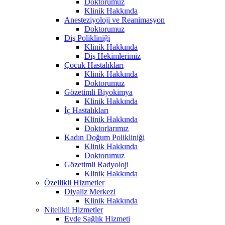
Doktorumuz
Klinik Hakkında
Anesteziyoloji ve Reanimasyon
Doktorumuz
Diş Polikliniği
Klinik Hakkında
Diş Hekimlerimiz
Çocuk Hastalıkları
Klinik Hakkında
Doktorumuz
Gözetimli Biyokimya
Klinik Hakkında
İç Hastalıkları
Klinik Hakkında
Doktorlarımız
Kadın Doğum Polikliniği
Klinik Hakkında
Doktorumuz
Gözetimli Radyoloji
Klinik Hakkında
Özellikli Hizmetler
Diyaliz Merkezi
Klinik Hakkında
Nitelikli Hizmetler
Evde Sağlık Hizmeti