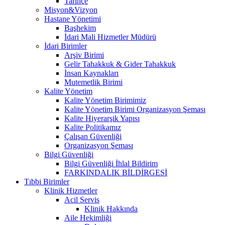
Tarihçe
Misyon&Vizyon
Hastane Yönetimi
Başhekim
İdari Mali Hizmetler Müdürü
İdari Birimler
Arşiv Birimi
Gelir Tahakkuk & Gider Tahakkuk
İnsan Kaynakları
Mutemetlik Birimi
Kalite Yönetim
Kalite Yönetim Birimimiz
Kalite Yönetim Birimi Organizasyon Şeması
Kalite Hiyerarşik Yapısı
Kalite Politikamız
Çalışan Güvenliği
Organizasyon Şeması
Bilgi Güvenliği
Bilgi Güvenliği İhlal Bildirim
FARKINDALIK BİLDİRGESİ
Tıbbi Birimler
Klinik Hizmetler
Acil Servis
Klinik Hakkında
Aile Hekimliği