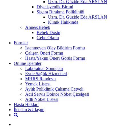
Uzm. Dr. Güzide Eda ARSLAN
Diyetisyenlik Birimi
Sigara Bırakma Polikliniği
Uzm. Dr. Güzide Eda ARSLAN
Klinik Hakkında
Anne&Bebek
Bebek Dostu
Gebe Okulu
Formlar
İstenmeyen Olay Bildirim Formu
Çalışan Öneri Formu
Hasta/Yakını Öneri Görüş Formu
Online İşlemler
Laboratuar Sonuçları
Evde Sağlık Hizmetleri
MHRS Randevu
Yemek Listesi
Aylık Poliklinik Çalışma Cetveli
Acil Servis Doktor Nöbet Çizelgesi
Adli Nöbet Listesi
Hasta Hakları
İletişim &Ulaşım