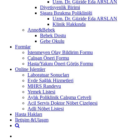
Uzm. Dr. Güzide Eda ARSLAN
Diyetisyenlik Birimi
Sigara Bırakma Polikliniği
Uzm. Dr. Güzide Eda ARSLAN
Klinik Hakkında
Anne&Bebek
Bebek Dostu
Gebe Okulu
Formlar
İstenmeyen Olay Bildirim Formu
Çalışan Öneri Formu
Hasta/Yakını Öneri Görüş Formu
Online İşlemler
Laboratuar Sonuçları
Evde Sağlık Hizmetleri
MHRS Randevu
Yemek Listesi
Aylık Poliklinik Çalışma Cetveli
Acil Servis Doktor Nöbet Çizelgesi
Adli Nöbet Listesi
Hasta Hakları
İletişim &Ulaşım