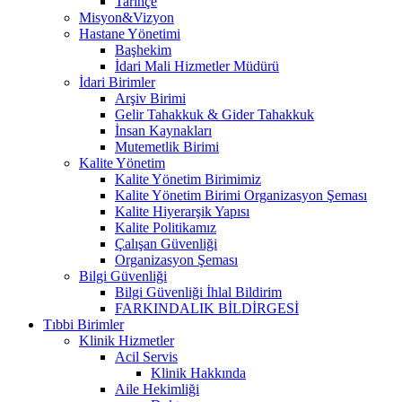
Tarihçe
Misyon&Vizyon
Hastane Yönetimi
Başhekim
İdari Mali Hizmetler Müdürü
İdari Birimler
Arşiv Birimi
Gelir Tahakkuk & Gider Tahakkuk
İnsan Kaynakları
Mutemetlik Birimi
Kalite Yönetim
Kalite Yönetim Birimimiz
Kalite Yönetim Birimi Organizasyon Şeması
Kalite Hiyerarşik Yapısı
Kalite Politikamız
Çalışan Güvenliği
Organizasyon Şeması
Bilgi Güvenliği
Bilgi Güvenliği İhlal Bildirim
FARKINDALIK BİLDİRGESİ
Tıbbi Birimler
Klinik Hizmetler
Acil Servis
Klinik Hakkında
Aile Hekimliği