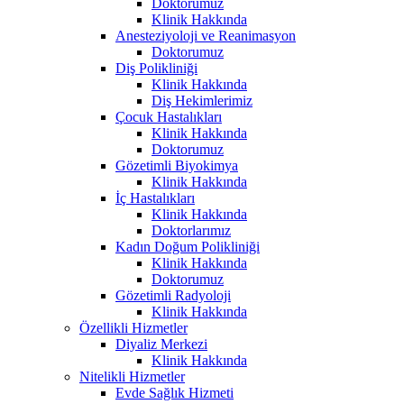
Doktorumuz
Klinik Hakkında
Anesteziyoloji ve Reanimasyon
Doktorumuz
Diş Polikliniği
Klinik Hakkında
Diş Hekimlerimiz
Çocuk Hastalıkları
Klinik Hakkında
Doktorumuz
Gözetimli Biyokimya
Klinik Hakkında
İç Hastalıkları
Klinik Hakkında
Doktorlarımız
Kadın Doğum Polikliniği
Klinik Hakkında
Doktorumuz
Gözetimli Radyoloji
Klinik Hakkında
Özellikli Hizmetler
Diyaliz Merkezi
Klinik Hakkında
Nitelikli Hizmetler
Evde Sağlık Hizmeti