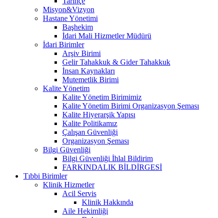
Tarihçe
Misyon&Vizyon
Hastane Yönetimi
Başhekim
İdari Mali Hizmetler Müdürü
İdari Birimler
Arşiv Birimi
Gelir Tahakkuk & Gider Tahakkuk
İnsan Kaynakları
Mutemetlik Birimi
Kalite Yönetim
Kalite Yönetim Birimimiz
Kalite Yönetim Birimi Organizasyon Şeması
Kalite Hiyerarşik Yapısı
Kalite Politikamız
Çalışan Güvenliği
Organizasyon Şeması
Bilgi Güvenliği
Bilgi Güvenliği İhlal Bildirim
FARKINDALIK BİLDİRGESİ
Tıbbi Birimler
Klinik Hizmetler
Acil Servis
Klinik Hakkında
Aile Hekimliği