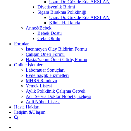
Uzm. Dr. Güzide Eda ARSLAN
Diyetisyenlik Birimi
Sigara Bırakma Polikliniği
Uzm. Dr. Güzide Eda ARSLAN
Klinik Hakkında
Anne&Bebek
Bebek Dostu
Gebe Okulu
Formlar
İstenmeyen Olay Bildirim Formu
Çalışan Öneri Formu
Hasta/Yakını Öneri Görüş Formu
Online İşlemler
Laboratuar Sonuçları
Evde Sağlık Hizmetleri
MHRS Randevu
Yemek Listesi
Aylık Poliklinik Çalışma Cetveli
Acil Servis Doktor Nöbet Çizelgesi
Adli Nöbet Listesi
Hasta Hakları
İletişim &Ulaşım