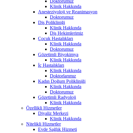
Doktorumuz
Klinik Hakkında
Anesteziyoloji ve Reanimasyon
Doktorumuz
Diş Polikliniği
Klinik Hakkında
Diş Hekimlerimiz
Çocuk Hastalıkları
Klinik Hakkında
Doktorumuz
Gözetimli Biyokimya
Klinik Hakkında
İç Hastalıkları
Klinik Hakkında
Doktorlarımız
Kadın Doğum Polikliniği
Klinik Hakkında
Doktorumuz
Gözetimli Radyoloji
Klinik Hakkında
Özellikli Hizmetler
Diyaliz Merkezi
Klinik Hakkında
Nitelikli Hizmetler
Evde Sağlık Hizmeti