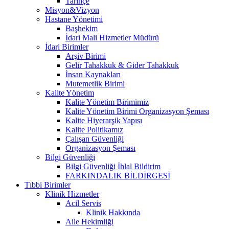
Tarihçe
Misyon&Vizyon
Hastane Yönetimi
Başhekim
İdari Mali Hizmetler Müdürü
İdari Birimler
Arşiv Birimi
Gelir Tahakkuk & Gider Tahakkuk
İnsan Kaynakları
Mutemetlik Birimi
Kalite Yönetim
Kalite Yönetim Birimimiz
Kalite Yönetim Birimi Organizasyon Şeması
Kalite Hiyerarşik Yapısı
Kalite Politikamız
Çalışan Güvenliği
Organizasyon Şeması
Bilgi Güvenliği
Bilgi Güvenliği İhlal Bildirim
FARKINDALIK BİLDİRGESİ
Tıbbi Birimler
Klinik Hizmetler
Acil Servis
Klinik Hakkında
Aile Hekimliği