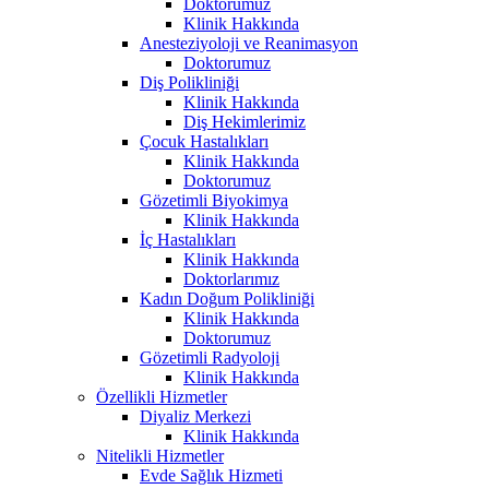
Doktorumuz
Klinik Hakkında
Anesteziyoloji ve Reanimasyon
Doktorumuz
Diş Polikliniği
Klinik Hakkında
Diş Hekimlerimiz
Çocuk Hastalıkları
Klinik Hakkında
Doktorumuz
Gözetimli Biyokimya
Klinik Hakkında
İç Hastalıkları
Klinik Hakkında
Doktorlarımız
Kadın Doğum Polikliniği
Klinik Hakkında
Doktorumuz
Gözetimli Radyoloji
Klinik Hakkında
Özellikli Hizmetler
Diyaliz Merkezi
Klinik Hakkında
Nitelikli Hizmetler
Evde Sağlık Hizmeti