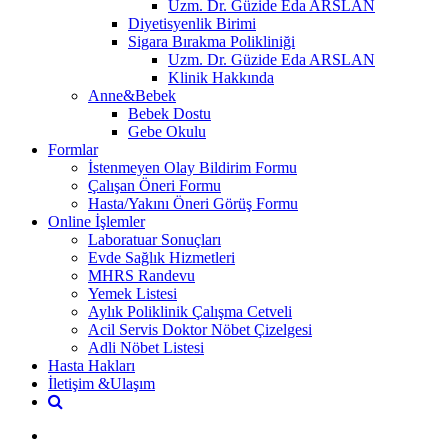
Uzm. Dr. Güzide Eda ARSLAN
Diyetisyenlik Birimi
Sigara Bırakma Polikliniği
Uzm. Dr. Güzide Eda ARSLAN
Klinik Hakkında
Anne&Bebek
Bebek Dostu
Gebe Okulu
Formlar
İstenmeyen Olay Bildirim Formu
Çalışan Öneri Formu
Hasta/Yakını Öneri Görüş Formu
Online İşlemler
Laboratuar Sonuçları
Evde Sağlık Hizmetleri
MHRS Randevu
Yemek Listesi
Aylık Poliklinik Çalışma Cetveli
Acil Servis Doktor Nöbet Çizelgesi
Adli Nöbet Listesi
Hasta Hakları
İletişim &Ulaşım