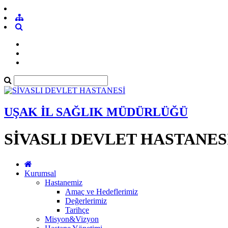
UŞAK İL SAĞLIK MÜDÜRLÜĞÜ
SİVASLI DEVLET HASTANES
Kurumsal
Hastanemiz
Amaç ve Hedeflerimiz
Değerlerimiz
Tarihçe
Misyon&Vizyon