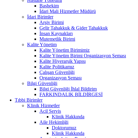
Hastane Yönetimi
Başhekim
İdari Mali Hizmetler Müdürü
İdari Birimler
Arşiv Birimi
Gelir Tahakkuk & Gider Tahakkuk
İnsan Kaynakları
Mutemetlik Birimi
Kalite Yönetim
Kalite Yönetim Birimimiz
Kalite Yönetim Birimi Organizasyon Şeması
Kalite Hiyerarşik Yapısı
Kalite Politikamız
Çalışan Güvenliği
Organizasyon Şeması
Bilgi Güvenliği
Bilgi Güvenliği İhlal Bildirim
FARKINDALIK BİLDİRGESİ
Tıbbi Birimler
Klinik Hizmetler
Acil Servis
Klinik Hakkında
Aile Hekimliği
Doktorumuz
Klinik Hakkında