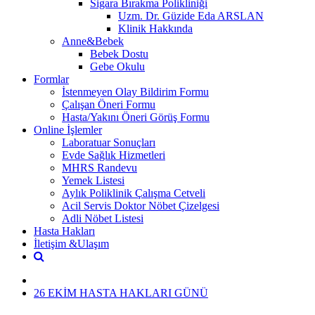
Sigara Bırakma Polikliniği
Uzm. Dr. Güzide Eda ARSLAN
Klinik Hakkında
Anne&Bebek
Bebek Dostu
Gebe Okulu
Formlar
İstenmeyen Olay Bildirim Formu
Çalışan Öneri Formu
Hasta/Yakını Öneri Görüş Formu
Online İşlemler
Laboratuar Sonuçları
Evde Sağlık Hizmetleri
MHRS Randevu
Yemek Listesi
Aylık Poliklinik Çalışma Cetveli
Acil Servis Doktor Nöbet Çizelgesi
Adli Nöbet Listesi
Hasta Hakları
İletişim &Ulaşım
26 EKİM HASTA HAKLARI GÜNÜ