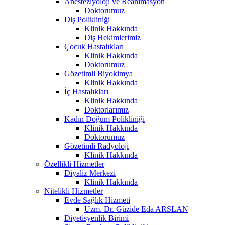
Anesteziyoloji ve Reanimasyon
Doktorumuz
Diş Polikliniği
Klinik Hakkında
Diş Hekimlerimiz
Çocuk Hastalıkları
Klinik Hakkında
Doktorumuz
Gözetimli Biyokimya
Klinik Hakkında
İç Hastalıkları
Klinik Hakkında
Doktorlarımız
Kadın Doğum Polikliniği
Klinik Hakkında
Doktorumuz
Gözetimli Radyoloji
Klinik Hakkında
Özellikli Hizmetler
Diyaliz Merkezi
Klinik Hakkında
Nitelikli Hizmetler
Evde Sağlık Hizmeti
Uzm. Dr. Güzide Eda ARSLAN
Diyetisyenlik Birimi