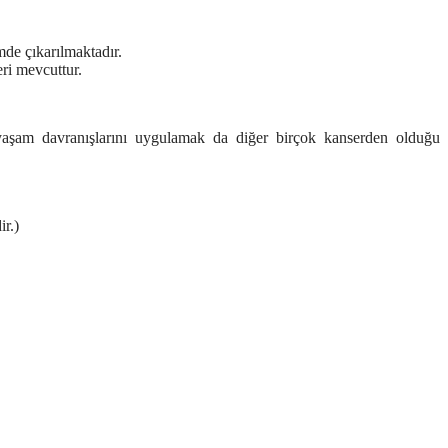
mde çıkarılmaktadır.
eri mevcuttur.
 yaşam davranışlarını uygulamak da diğer birçok kanserden olduğu
ir.)