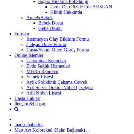
Sigara Bırakma Polikliniği
Uzm. Dr. Güzide Eda ARSLAN
Klinik Hakkında
Anne&Bebek
Bebek Dostu
Gebe Okulu
Formlar
İstenmeyen Olay Bildirim Formu
Çalışan Öneri Formu
Hasta/Yakını Öneri Görüş Formu
Online İşlemler
Laboratuar Sonuçları
Evde Sağlık Hizmetleri
MHRS Randevu
Yemek Listesi
Aylık Poliklinik Çalışma Cetveli
Acil Servis Doktor Nöbet Çizelgesi
Adli Nöbet Listesi
Hasta Hakları
İletişim &Ulaşım
manşethaberler
Mart Ayı Kolorektal (Kalın Bağırsak) ...