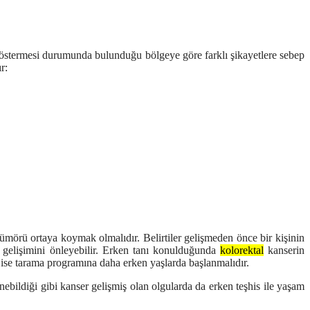
ti göstermesi durumunda bulunduğu bölgeye göre farklı şikayetlere sebep
r:
tümörü ortaya koymak olmalıdır. Belirtiler gelişmeden önce bir
kişinin
gelişimini önleyebilir. Erken tanı konulduğunda
kolorektal
kanserin
de ise tarama programına daha erken yaşlarda başlanmalıdır.
ebildiği gibi kanser gelişmiş olan olgularda da erken teşhis ile yaşam