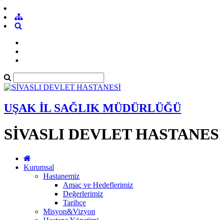
UŞAK İL SAĞLIK MÜDÜRLÜĞÜ
SİVASLI DEVLET HASTANES
Kurumsal
Hastanemiz
Amaç ve Hedeflerimiz
Değerlerimiz
Tarihçe
Misyon&Vizyon