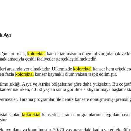
k Ayı
ığını artırmak,
kolorektal
kanser taramasının önemini vurgulamak ve kiş
ak amacıyla çeşitli faaliyetler gerçekleştirilmektedir.
leri arasında yer almaktadır. Ülkemizde
kolorektal
kanser hem erkeklerd
en fazla
kolorektal
kanser kaynaklı ölüm vakası tespit edilmiştir.
 sıklığı Asya ve Afrika bölgelerine göre daha yüksektir. Bu coğrafi f
kanser nadirken, 40-50 yaştan sonra görülme sıklığı artmaya başlamakt
i vermezler. Tarama programları ile henüz kansere dönüşmemiş (premali
astalık olan
kolorektal
kanserler, tarama programlarının uygulanması i
ştur.
ek uygulamaya konulmuştur. 50-70 yaş arasındaki kadın ve erkek nüf