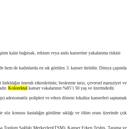
inin kalın bağırsak, rektum veya anüs kanserine yakalanma riskini
e hem de kadınlarda en sık görülen 3. kanser türüdür. Dünya çapında
arklılığın önemli etkenlerinin; beslenme tarzı, çevresel maruziyet ve
adır.
Kolorektal
kanser vakalarının %85’i 50 yaş ve üzerindedir.
gn) adenomatöz polipleri ve erken dönem lokalize kanserleri saptamak
le söz konusu hastalığın görülme sıklığı ve ölüm oranı üzerinde çok
usa Toplum Sağlığı Merkezleri(TSM), Kanser Erken Teşhis, Tarama ve