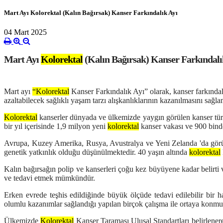
Mart Ayı Kolorektal (Kalın Bağırsak) Kanser Farkındalık Ayı
04 Mart 2025
Mart Ayı
Kolorektal
(Kalın Bağırsak) Kanser Farkındalı
Mart ayı
“
Kolorektal
Kanser Farkındalık Ayı”
olarak, kanser farkındal
azaltabilecek sağlıklı yaşam tarzı alışkanlıklarının kazanılmasını sağlam
Kolorektal
kanserler dünyada ve ülkemizde yaygın görülen kanser tür
bir yıl içerisinde 1,9 milyon yeni
kolorektal
kanser vakası ve 900 bind
Avrupa, Kuzey Amerika, Rusya, Avustralya ve Yeni Zelanda 'da görülme
genetik yatkınlık olduğu düşünülmektedir. 40 yaşın altında
kolorektal
Kalın bağırsağın polip ve kanserleri çoğu kez büyüyene kadar belirt
ve tedavi etmek mümkündür.
Erken evrede teşhis edildiğinde büyük ölçüde tedavi edilebilir bir h
olumlu kazanımlar sağlandığı yapılan birçok çalışma ile ortaya konmu
Ülkemizde
Kolorektal
Kanser Taraması Ulusal Standartları
belirlener