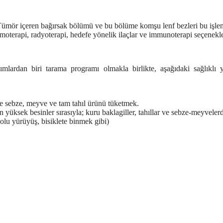
. Tümör içeren bağırsak bölümü ve bu bölüme komşu lenf bezleri bu işle
emoterapi, radyoterapi, hedefe yönelik ilaçlar ve immunoterapi seçenekl
mlardan biri tarama programı olmakla birlikte, aşağıdaki sağlıklı
aze sebze, meyve ve tam tahıl ürünü tüketmek.
n yüksek besinler sırasıyla; kuru baklagiller, tahıllar ve sebze-meyvelerd
lu yürüyüş, bisiklete binmek gibi)