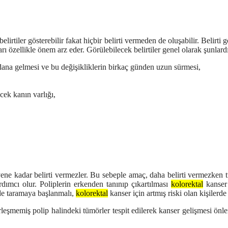
lirtiler gösterebilir fakat hiçbir belirti vermeden de oluşabilir. Belir
ları özellikle önem arz eder.
Görülebilecek belirtiler genel olarak şunlardı
ydana gelmesi ve bu değişikliklerin birkaç günden uzun sürmesi,
ek kanın varlığı,
ene kadar belirti vermezler. Bu sebeple amaç, daha belirti vermezken 
rdımcı olur. Poliplerin erkenden tanınıp çıkartılması
kolorektal
kanser 
rde taramaya başlanmalı,
kolorektal
kanser için artmış riski olan kişiler
leşmemiş polip halindeki tümörler tespit edilerek kanser gelişmesi önlen