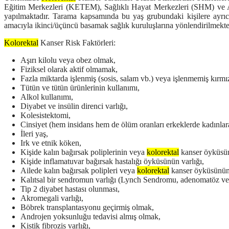
Eğitim Merkezleri (KETEM), Sağlıklı Hayat Merkezleri (SHM) ve 
yapılmaktadır
. Tarama kapsamında bu yaş grubundaki kişilere ayrı
amacıyla ikinci/üçüncü basamak sağlık kuruluşlarına yönlendirilmekte
Kolorektal
Kanser Risk Faktörleri:
Aşırı kilolu veya obez olmak,
Fiziksel olarak aktif olmamak,
Fazla miktarda işlenmiş (sosis, salam vb.) veya işlenmemiş kırmızı
Tütün ve tütün ürünlerinin kullanımı,
Alkol kullanımı,
Diyabet ve insülin direnci varlığı,
Kolesistektomi,
Cinsiyet
(hem insidans hem de ölüm oranları erkeklerde kadınlar
İleri yaş,
Irk ve etnik köken,
Kişide kalın bağırsak poliplerinin veya
kolorektal
kanser öyküsü
Kişide inflamatuvar bağırsak hastalığı öyküsünün varlığı,
Ailede kalın bağırsak polipleri veya
kolorektal
kanser öyküsünün
Kalıtsal bir sendromun varlığı (Lynch Sendromu, adenomatöz ve
Tip 2 diyabet hastası olunması,
Akromegali varlığı,
Böbrek transplantasyonu geçirmiş olmak,
Androjen yoksunluğu tedavisi almış olmak,
Kistik fibrozis varlığı,