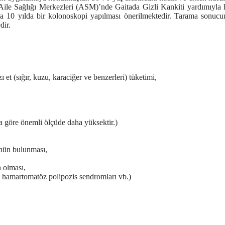
Aile Sağlığı Merkezleri (ASM)’nde
Gaitada Gizli Kan
kiti yardımıyla 
ca 10 yılda bir
kolonoskopi
yapılması önerilmektedir. Tarama sonucund
dir.
 et (sığır, kuzu, karaciğer ve benzerleri) tüketimi,
a göre önemli ölçüde daha yüksektir.)
nün bulunması,
 olması,
 hamartomatöz polipozis sendromları vb.)