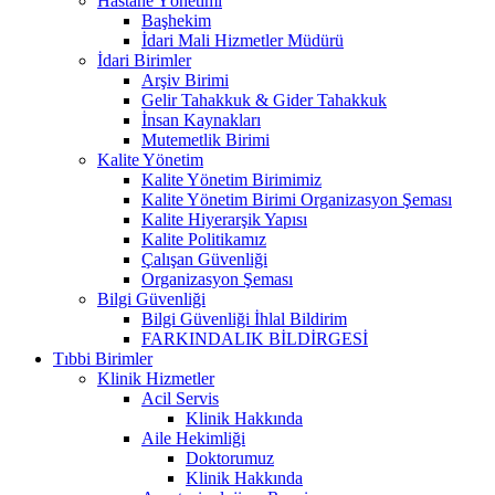
Hastane Yönetimi
Başhekim
İdari Mali Hizmetler Müdürü
İdari Birimler
Arşiv Birimi
Gelir Tahakkuk & Gider Tahakkuk
İnsan Kaynakları
Mutemetlik Birimi
Kalite Yönetim
Kalite Yönetim Birimimiz
Kalite Yönetim Birimi Organizasyon Şeması
Kalite Hiyerarşik Yapısı
Kalite Politikamız
Çalışan Güvenliği
Organizasyon Şeması
Bilgi Güvenliği
Bilgi Güvenliği İhlal Bildirim
FARKINDALIK BİLDİRGESİ
Tıbbi Birimler
Klinik Hizmetler
Acil Servis
Klinik Hakkında
Aile Hekimliği
Doktorumuz
Klinik Hakkında