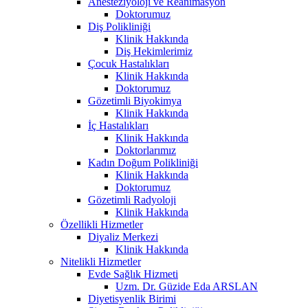
Anesteziyoloji ve Reanimasyon
Doktorumuz
Diş Polikliniği
Klinik Hakkında
Diş Hekimlerimiz
Çocuk Hastalıkları
Klinik Hakkında
Doktorumuz
Gözetimli Biyokimya
Klinik Hakkında
İç Hastalıkları
Klinik Hakkında
Doktorlarımız
Kadın Doğum Polikliniği
Klinik Hakkında
Doktorumuz
Gözetimli Radyoloji
Klinik Hakkında
Özellikli Hizmetler
Diyaliz Merkezi
Klinik Hakkında
Nitelikli Hizmetler
Evde Sağlık Hizmeti
Uzm. Dr. Güzide Eda ARSLAN
Diyetisyenlik Birimi