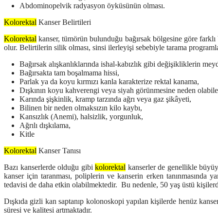
Abdominopelvik radyasyon öyküsünün olması.
Kolorektal
Kanser Belirtileri
Kolorektal
kanser, tümörün bulunduğu bağırsak bölgesine göre farklı be
olur.
Belirtilerin silik olması, sinsi ilerleyişi sebebiyle tarama program
Bağırsak alışkanlıklarında ishal-kabızlık gibi değişikliklerin me
Bağırsakta tam boşalmama hissi,
Parlak ya da koyu kırmızı kanla karakterize rektal kanama,
Dışkının koyu kahverengi veya siyah görünmesine neden olabilec
Karında şişkinlik, kramp tarzında ağrı veya gaz şikâyeti,
Bilinen bir neden olmaksızın kilo kaybı,
Kansızlık (Anemi), halsizlik, yorgunluk,
Ağrılı dışkılama,
Kitle
Kolorektal
Kanser Tanısı
Bazı kanserlerde olduğu gibi
kolorektal
kanserler de genellikle büyüy
kanser için taranması
, poliplerin ve kanserin erken tanınmasında ya
tedavisi de daha etkin olabilmektedir. Bu nedenle, 50 yaş üstü kişile
Dışkıda gizli kan saptanıp kolonoskopi yapılan kişilerde henüz kanser
süresi ve kalitesi artmaktadır.