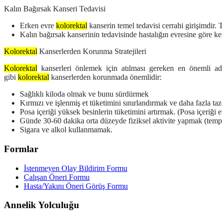
Kalın Bağırsak Kanseri Tedavisi
Erken evre
kolorektal
kanserin temel tedavisi cerrahi girişimdir
Kalın bağırsak kanserinin tedavisinde hastalığın evresine göre k
Kolorektal
Kanserlerden Korunma Stratejileri
Kolorektal
kanserleri önlemek için atılması gereken en önemli adı
gibi
kolorektal
kanserlerden korunmada önemlidir:
Sağlıklı kiloda olmak ve bunu sürdürmek
Kırmızı ve işlenmiş et tüketimini sınırlandırmak ve daha fazla t
Posa içeriği yüksek besinlerin tüketimini artırmak. (Posa içeriği e
Günde 30-60 dakika orta düzeyde fiziksel aktivite yapmak (tempo
Sigara ve alkol kullanmamak.
Formlar
İstenmeyen Olay Bildirim Formu
Çalışan Öneri Formu
Hasta/Yakını Öneri Görüş Formu
Annelik Yolculuğu