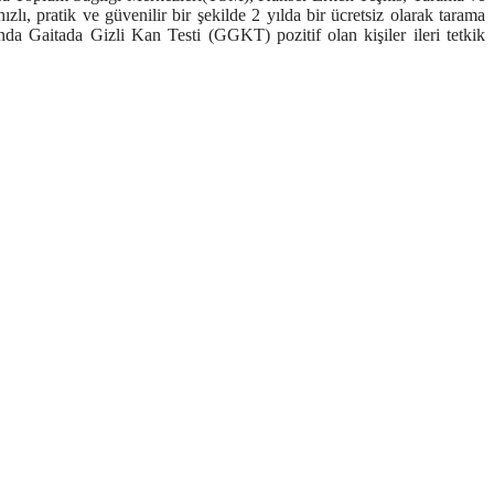
hızlı, pratik ve güvenilir bir şekilde
2 yılda bir ücretsiz olarak tarama
a Gaitada Gizli Kan Testi (GGKT) pozitif olan kişiler ileri tetkik